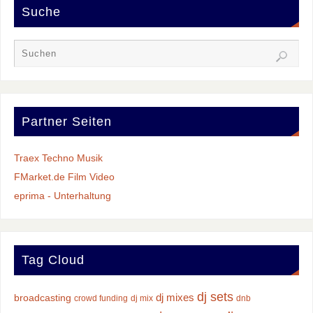
Suche
Partner Seiten
Traex Techno Musik
FMarket.de Film Video
eprima - Unterhaltung
Tag Cloud
dj sets
dj mixes
broadcasting
crowd funding
dj mix
dnb