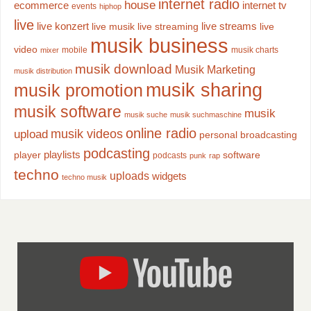
internet radio
house
ecommerce
internet tv
events
hiphop
live
live konzert
live streams
live musik
live streaming
live
musik business
video
mobile
musik charts
mixer
musik download
Musik Marketing
musik distribution
musik sharing
musik promotion
musik software
musik
musik suche
musik suchmaschine
online radio
musik videos
upload
personal broadcasting
podcasting
playlists
player
software
podcasts
punk
rap
techno
uploads
widgets
techno musik