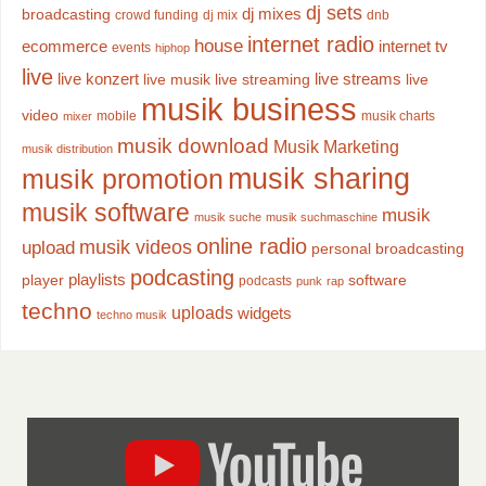
dj sets
dj mixes
broadcasting
crowd funding
dj mix
dnb
internet radio
house
ecommerce
internet tv
events
hiphop
live
live konzert
live streams
live musik
live streaming
live
musik business
video
mobile
musik charts
mixer
musik download
Musik Marketing
musik distribution
musik sharing
musik promotion
musik software
musik
musik suche
musik suchmaschine
online radio
musik videos
upload
personal broadcasting
podcasting
playlists
player
software
podcasts
punk
rap
techno
uploads
widgets
techno musik