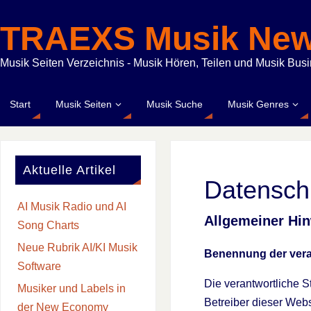
TRAEXS Musik Ne
Musik Seiten Verzeichnis - Musik Hören, Teilen und Musik Bus
Start
Musik Seiten
Musik Suche
Musik Genres
Aktuelle Artikel
Datensch
AI Musik Radio und AI
Allgemeiner Hin
Song Charts
Neue Rubrik AI/KI Musik
Benennung der veran
Software
Die verantwortliche S
Musiker und Labels in
Betreiber dieser Webse
der New Economy