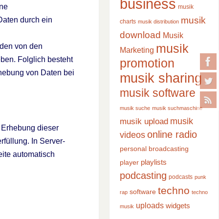
business
ine
musik
musik
Daten durch ein
charts
musik distribution
download
Musik
musik
rden von den
Marketing
ben. Folglich besteht
promotion
rhebung von Daten bei
musik sharing
musik software
musik suche
musik suchmaschine
musik
musik upload
 Erhebung dieser
online radio
videos
rfüllung. In Server-
personal broadcasting
eite automatisch
playlists
player
podcasting
podcasts
punk
techno
software
rap
techno
uploads
widgets
musik