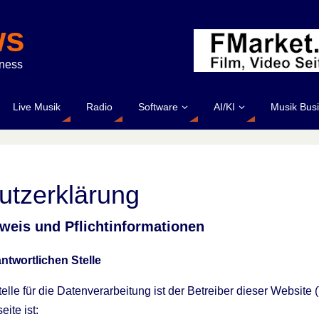
ws
iness
Live Musik
Radio
Software
AI/KI
Musik Bus
utzerklärung
weis und Pflichtinformationen
twortlichen Stelle
telle für die Datenverarbeitung ist der Betreiber dieser Websi
ite ist: