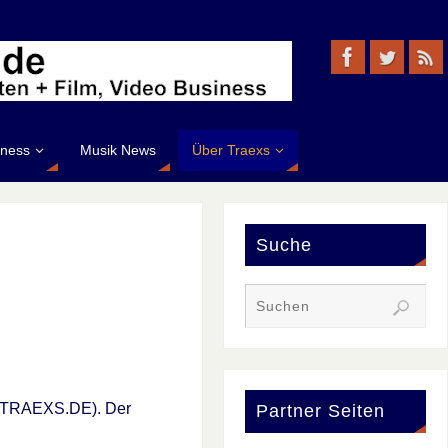
iness
Musik News
Über Traexs
Suche
te (TRAEXS.DE). Der
Partner Seiten