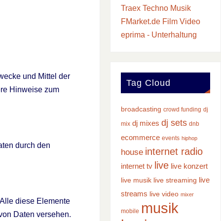
Traex Techno Musik
FMarket.de Film Video
eprima - Unterhaltung
wecke und Mittel der
Tag Cloud
ere Hinweise zum
broadcasting
crowd funding
dj
dj sets
dj mixes
mix
dnb
ecommerce
events
hiphop
ten durch den
internet radio
house
live
internet tv
live konzert
live
live musik
live streaming
streams
live video
mixer
 Alle diese Elemente
musik
mobile
 von Daten versehen.