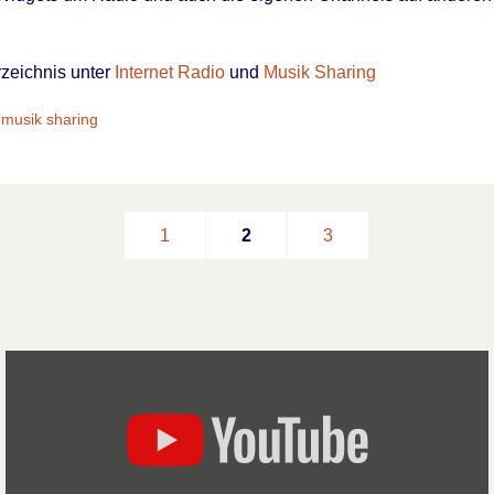
rzeichnis unter
Internet Radio
und
Musik Sharing
,
musik sharing
1
2
3