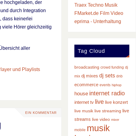
ce hochgeladen, der
Traex Techno Musik
 und durch Integration
FMarket.de Film Video
 dass keinerlei
eprima - Unterhaltung
viele Hörer gleichzeitig
bersicht aller
Tag Cloud
broadcasting
crowd funding
dj
ayer und Playlists
dj sets
dj mixes
mix
dnb
ecommerce
events
hiphop
internet radio
house
live
internet tv
live konzert
live
live musik
live streaming
EIN KOMMENTAR
streams
live video
mixer
g
musik
mobile