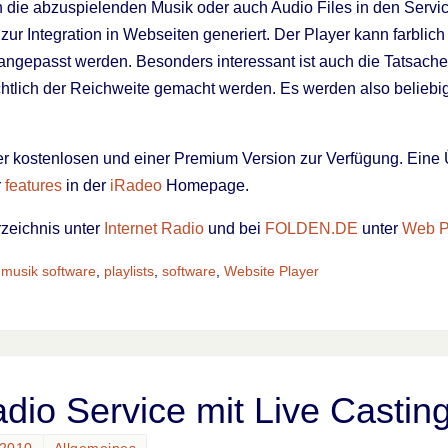
n die abzuspielenden Musik oder auch Audio Files in den Servi
ur Integration in Webseiten generiert. Der Player kann farblich
ngepasst werden. Besonders interessant ist auch die Tatsache,
tlich der Reichweite gemacht werden. Es werden also beliebig 
ner kostenlosen und einer Premium Version zur Verfügung. Eine Ü
r
features
in der
iRadeo
Homepage.
rzeichnis unter
Internet Radio
und bei
FOLDEN.DE
unter
Web Pl
,
musik software
,
playlists
,
software
,
Website Player
adio Service mit Live Castin