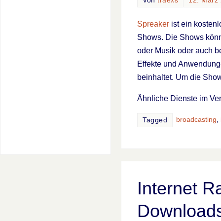
Von
traexs
12. März
Spreaker
ist ein kosten
Shows. Die Shows könne
oder Musik oder auch be
Effekte und Anwendunge
beinhaltet. Um die Show
Ähnliche Dienste im Ve
broadcasting
,
Tagged
Internet R
Download