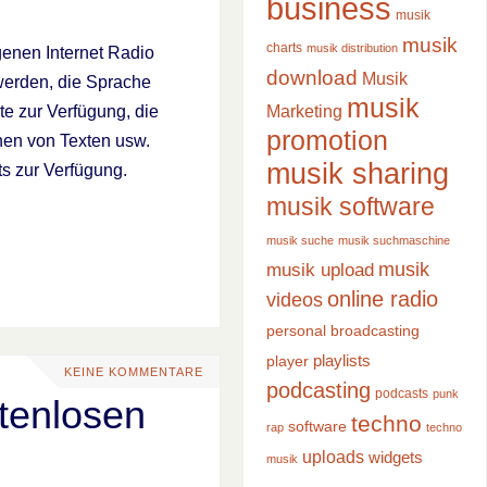
business
musik
musik
charts
musik distribution
genen Internet Radio
download
Musik
werden, die Sprache
musik
Marketing
te zur Verfügung, die
promotion
hen von Texten usw.
musik sharing
s zur Verfügung.
musik software
musik suche
musik suchmaschine
musik
musik upload
online radio
videos
personal broadcasting
playlists
player
KEINE KOMMENTARE
podcasting
podcasts
punk
stenlosen
techno
software
rap
techno
uploads
widgets
musik