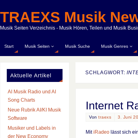
TRAEXS Musik Ne
Musik Seiten Verzeichnis - Musik Hören, Teilen und Musik Bus
Start
Musik Seiten
Musik Suche
Musik Genres
SCHLAGWORT:
INT
Aktuelle Artikel
AI Musik Radio und AI
Song Charts
Internet R
Neue Rubrik AI/KI Musik
Von
traexs
3. Juni 2
Software
Musiker und Labels in
Mit
iRadeo
lässt sich ei
der New Economy