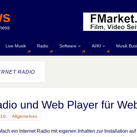
ws
iness
Live Musik
Radio
Software
AI/KI
Musik Bus
ERNET RADIO
adio und Web Player für We
010
Allgemeines
nfach ein Internet Radio mit eigenen Inhalten zur Installation au