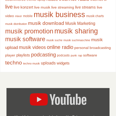
live
live konzert
live streams
live musik
live streaming
live
musik business
video
mobile
musik charts
mixer
musik download
Musik Marketing
musik distribution
musik sharing
musik promotion
musik software
musik
musik suche
musik suchmaschine
online radio
musik videos
upload
personal broadcasting
podcasting
playlists
player
software
podcasts
punk
rap
techno
uploads
widgets
techno musik