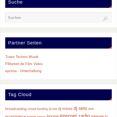
Suche
Partner Seiten
Traex Techno Musik
FMarket.de Film Video
eprima - Unterhaltung
Tag Cloud
dj sets
dj mixes
broadcasting
crowd funding
dj mix
dnb
internet radio
house
ecommerce
internet tv
events
hiphop