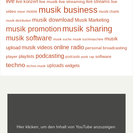
live
live konzert
live streams
live musik
live streaming
live
musik business
video
mobile
musik charts
mixer
musik download
Musik Marketing
musik distribution
musik sharing
musik promotion
musik software
musik
musik suche
musik suchmaschine
online radio
musik videos
upload
personal broadcasting
podcasting
playlists
player
software
podcasts
punk
rap
techno
uploads
widgets
techno musik
Hier klicken, um den Inhalt von YouTube anzuzeigen.