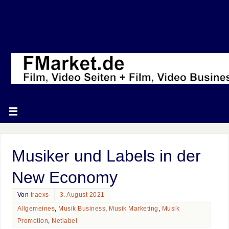
Musiker und Labels in der
New Economy
Von
traexs
3. August 2021
Allgemeines
,
Musik Business
,
Musik Marketing
,
Musik
Promotion
,
Netlabel