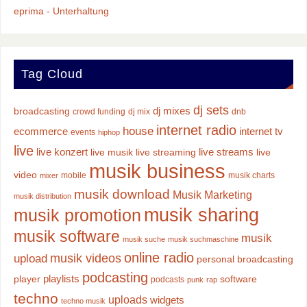
eprima - Unterhaltung
Tag Cloud
dj sets
dj mixes
broadcasting
crowd funding
dj mix
dnb
internet radio
house
ecommerce
internet tv
events
hiphop
live
live konzert
live streams
live musik
live streaming
live
musik business
video
mobile
musik charts
mixer
musik download
Musik Marketing
musik distribution
musik sharing
musik promotion
musik software
musik
musik suche
musik suchmaschine
online radio
musik videos
upload
personal broadcasting
podcasting
playlists
player
software
podcasts
punk
rap
techno
uploads
widgets
techno musik