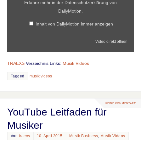
Erfahre mehr in der
Datenschutzerklärung von
DailyMotion
.
Inhalt von DailyMotion immer anzeigen
Video direkt öffnen
TRAEXS
Verzeichnis Links:
Musik Videos
Tagged
musik videos
KEINE KOMMENTARE
YouTube Leitfaden für
Musiker
Von
traexs
10. April 2015
Musik Business
,
Musik Videos