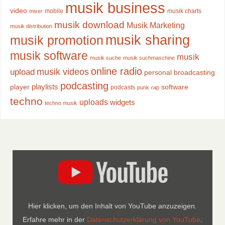
musik business
video
mobile
musik charts
mixer
musik download
Musik Marketing
musik distribution
musik sharing
musik promotion
musik software
musik
musik suche
musik suchmaschine
online radio
musik videos
upload
personal broadcasting
podcasting
playlists
player
software
podcasts
punk
rap
techno
uploads
widgets
techno musik
Hier klicken, um den Inhalt von YouTube anzuzeigen.
Erfahre mehr in der
Datenschutzerklärung von YouTube
.