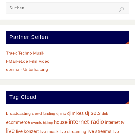
Partner Seiten
Traex Techno Musik
FMarket.de Film Video
eprima - Unterhaltung
Tag Cloud
dj sets
dj mixes
broadcasting
crowd funding
dj mix
dnb
internet radio
house
ecommerce
internet tv
events
hiphop
live
live konzert
live streams
live musik
live streaming
live