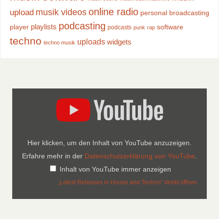
online radio
musik videos
upload
personal broadcasting
podcasting
playlists
player
software
podcasts
punk
rap
techno
uploads
widgets
techno musik
Hier klicken, um den Inhalt von YouTube anzuzeigen.
Erfahre mehr in der
Datenschutzerklärung von YouTube
.
Inhalt von YouTube immer anzeigen
„Latest Releases in House and Techno“ direkt öffnen