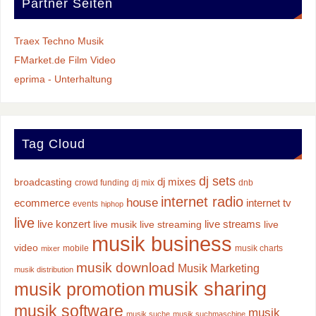
Partner Seiten
Traex Techno Musik
FMarket.de Film Video
eprima - Unterhaltung
Tag Cloud
dj sets
dj mixes
broadcasting
crowd funding
dj mix
dnb
internet radio
house
ecommerce
internet tv
events
hiphop
live
live konzert
live streams
live musik
live streaming
live
musik business
video
mobile
musik charts
mixer
musik download
Musik Marketing
musik distribution
musik sharing
musik promotion
musik software
musik
musik suche
musik suchmaschine