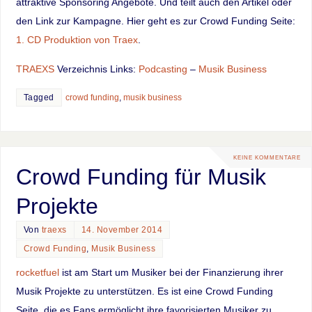
attraktive Sponsoring Angebote. Und teilt auch den Artikel oder
den Link zur Kampagne. Hier geht es zur Crowd Funding Seite:
1. CD Produktion von Traex
.
TRAEXS
Verzeichnis Links:
Podcasting
–
Musik Business
Tagged
crowd funding
,
musik business
KEINE KOMMENTARE
Crowd Funding für Musik
Projekte
Von
traexs
14. November 2014
Crowd Funding
,
Musik Business
rocketfuel
ist am Start um Musiker bei der Finanzierung ihrer
Musik Projekte zu unterstützen. Es ist eine Crowd Funding
Seite, die es Fans ermöglicht ihre favorisierten Musiker zu