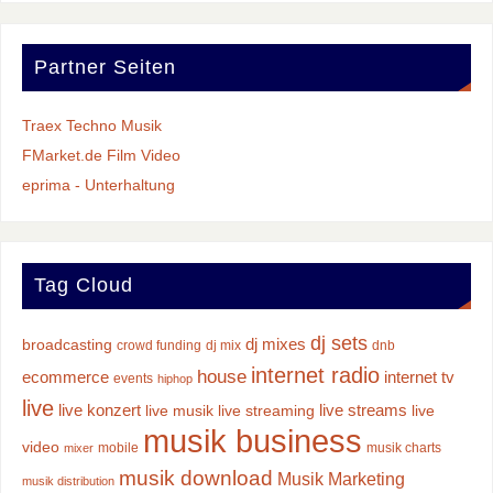
Partner Seiten
Traex Techno Musik
FMarket.de Film Video
eprima - Unterhaltung
Tag Cloud
dj sets
dj mixes
broadcasting
crowd funding
dj mix
dnb
internet radio
house
ecommerce
internet tv
events
hiphop
live
live konzert
live streams
live musik
live streaming
live
musik business
video
mobile
musik charts
mixer
musik download
Musik Marketing
musik distribution