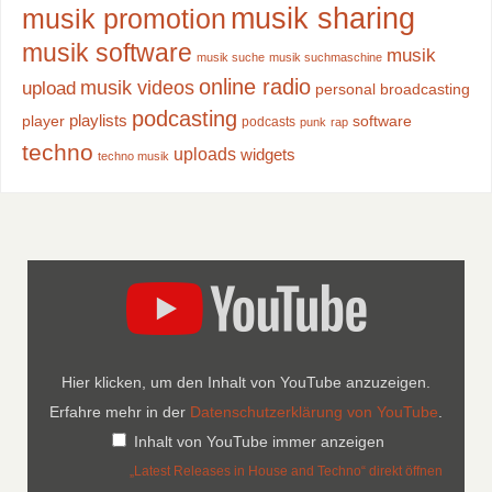
musik sharing
musik promotion
musik software
musik
musik suche
musik suchmaschine
online radio
musik videos
upload
personal broadcasting
podcasting
playlists
player
software
podcasts
punk
rap
techno
uploads
widgets
techno musik
Hier klicken, um den Inhalt von YouTube anzuzeigen.
Erfahre mehr in der
Datenschutzerklärung von YouTube
.
Inhalt von YouTube immer anzeigen
„Latest Releases in House and Techno“ direkt öffnen