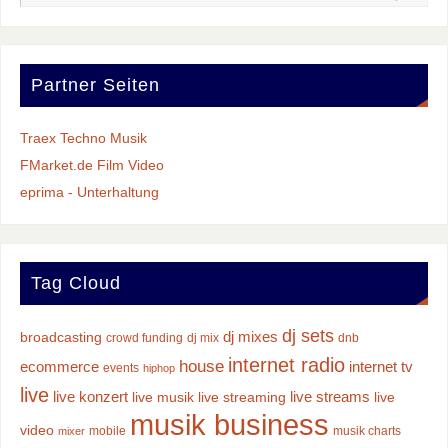
Partner Seiten
Traex Techno Musik
FMarket.de Film Video
eprima - Unterhaltung
Tag Cloud
dj sets
dj mixes
broadcasting
crowd funding
dj mix
dnb
internet radio
house
ecommerce
internet tv
events
hiphop
live
live konzert
live streams
live musik
live streaming
live
musik business
video
mobile
musik charts
mixer