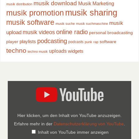
musik download
Musik Marketing
musik distribution
musik sharing
musik promotion
musik software
musik
musik suche
musik suchmaschine
online radio
musik videos
upload
personal broadcasting
podcasting
playlists
player
software
podcasts
punk
rap
techno
uploads
widgets
techno musik
Hier klicken, um den Inhalt von YouTube anzuzeigen.
Erfahre mehr in der
Datenschutzerklärung von YouTube
.
Inhalt von YouTube immer anzeigen