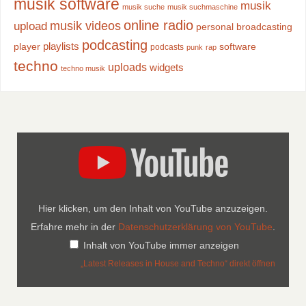
musik software
musik
musik suche
musik suchmaschine
online radio
musik videos
upload
personal broadcasting
podcasting
playlists
player
software
podcasts
punk
rap
techno
uploads
widgets
techno musik
Hier klicken, um den Inhalt von YouTube anzuzeigen.
Erfahre mehr in der
Datenschutzerklärung von YouTube
.
Inhalt von YouTube immer anzeigen
„Latest Releases in House and Techno“ direkt öffnen