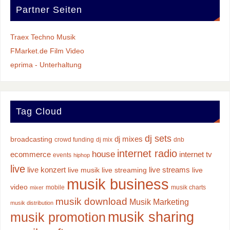
Partner Seiten
Traex Techno Musik
FMarket.de Film Video
eprima - Unterhaltung
Tag Cloud
dj sets
dj mixes
broadcasting
crowd funding
dj mix
dnb
internet radio
house
ecommerce
internet tv
events
hiphop
live
live konzert
live streams
live musik
live streaming
live
musik business
video
mobile
musik charts
mixer
musik download
Musik Marketing
musik distribution
musik sharing
musik promotion