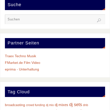
Suche
Partner Seiten
Traex Techno Musik
FMarket.de Film Video
eprima - Unterhaltung
Tag Cloud
dj sets
dj mixes
broadcasting
crowd funding
dj mix
dnb