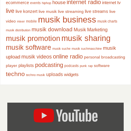
internet radio
house
ecommerce
internet tv
events
hiphop
live
live konzert
live streams
live musik
live streaming
live
musik business
video
mobile
musik charts
mixer
musik download
Musik Marketing
musik distribution
musik sharing
musik promotion
musik software
musik
musik suche
musik suchmaschine
online radio
musik videos
upload
personal broadcasting
podcasting
playlists
player
software
podcasts
punk
rap
techno
uploads
widgets
techno musik