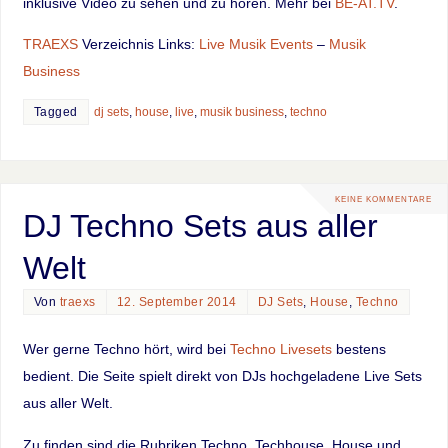
inklusive Video zu sehen und zu hören. Mehr bei
BE-AT.TV
.
TRAEXS
Verzeichnis Links:
Live Musik Events
–
Musik
Business
Tagged
dj sets
,
house
,
live
,
musik business
,
techno
KEINE KOMMENTARE
DJ Techno Sets aus aller
Welt
Von
traexs
12. September 2014
DJ Sets
,
House
,
Techno
Wer gerne Techno hört, wird bei
Techno Livesets
bestens
bedient. Die Seite spielt direkt von DJs hochgeladene Live Sets
aus aller Welt.
Zu finden sind die Rubriken Techno, Techhouse, House und