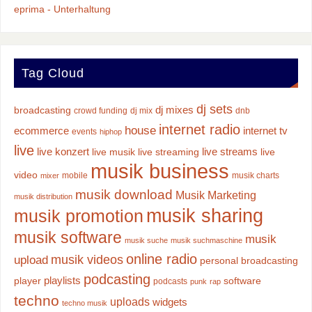
eprima - Unterhaltung
Tag Cloud
dj sets
dj mixes
broadcasting
crowd funding
dj mix
dnb
internet radio
house
ecommerce
internet tv
events
hiphop
live
live konzert
live streams
live musik
live streaming
live
musik business
video
mobile
musik charts
mixer
musik download
Musik Marketing
musik distribution
musik sharing
musik promotion
musik software
musik
musik suche
musik suchmaschine
online radio
musik videos
upload
personal broadcasting
podcasting
playlists
player
software
podcasts
punk
rap
techno
uploads
widgets
techno musik