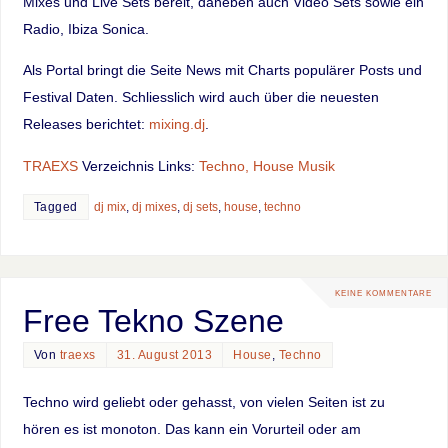
Mixes und Live Sets bereit, daneben auch Video Sets sowie ein
Radio, Ibiza Sonica.
Als Portal bringt die Seite News mit Charts populärer Posts und
Festival Daten. Schliesslich wird auch über die neuesten
Releases berichtet:
mixing.dj
.
TRAEXS
Verzeichnis Links:
Techno, House Musik
Tagged
dj mix
,
dj mixes
,
dj sets
,
house
,
techno
KEINE KOMMENTARE
Free Tekno Szene
Von
traexs
31. August 2013
House
,
Techno
Techno wird geliebt oder gehasst, von vielen Seiten ist zu
hören es ist monoton. Das kann ein Vorurteil oder am