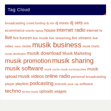
Tag Cloud
dj sets
dj mixes
broadcasting
crowd funding
dj mix
dnb
internet radio
house
ecommerce
internet tv
events
hiphop
live
live konzert
live streams
live musik
live streaming
live
musik business
video
mobile
musik charts
mixer
musik download
Musik Marketing
musik distribution
musik sharing
musik promotion
musik software
musik
musik suche
musik suchmaschine
online radio
musik videos
upload
personal broadcasting
podcasting
playlists
player
software
podcasts
punk
rap
techno
uploads
widgets
techno musik