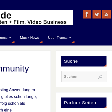
iness
Musik News
Über Traexs
Suche
mmunity
Casting Anwendungen
gibt es schon lange,
Partner Seiten
rfolg schon als
ch eine