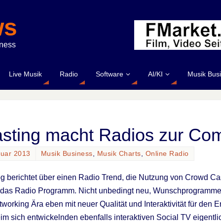
ws
iness
Live Musik
Radio
Software
AI/KI
Musik Bus
sting macht Radios zur Co
nuar 2013
Musik Business
,
Musik Charts
,
Online Radio
og berichtet über einen Radio Trend, die Nutzung von Crowd 
 das Radio Programm. Nicht unbedingt neu, Wunschprogramme 
working Ära eben mit neuer Qualität und Interaktivität für den E
m sich entwickelnden ebenfalls interaktiven Social TV eigentli