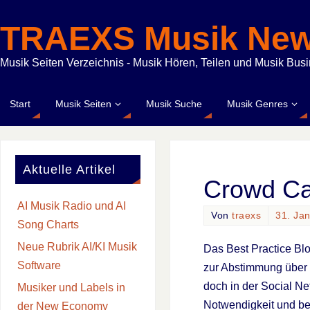
TRAEXS Musik Ne
Musik Seiten Verzeichnis - Musik Hören, Teilen und Musik Bus
Start
Musik Seiten
Musik Suche
Musik Genres
Aktuelle Artikel
Crowd Ca
AI Musik Radio und AI
Von
traexs
31. Ja
Song Charts
Neue Rubrik AI/KI Musik
Das Best Practice Bl
Software
zur Abstimmung über
doch in der Social Net
Musiker und Labels in
Notwendigkeit und bei
der New Economy