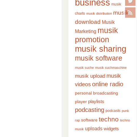
business
musik
musik
charts
musik distribution
download
Musik
musik
Marketing
promotion
musik sharing
musik software
musik suche
musik suchmaschine
musik
musik upload
online radio
videos
personal broadcasting
playlists
player
podcasting
podcasts
punk
techno
software
rap
techno
uploads
widgets
musik