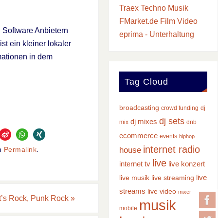
Traex Techno Musik
FMarket.de Film Video
n Software Anbietern
eprima - Unterhaltung
st ein kleiner lokaler
mationen in dem
Tag Cloud
broadcasting
crowd funding
dj
dj sets
dj mixes
mix
dnb
ecommerce
events
hiphop
internet radio
house
en
Permalink
.
live
internet tv
live konzert
live
live musik
live streaming
streams
live video
mixer
t’s Rock, Punk Rock
»
musik
mobile