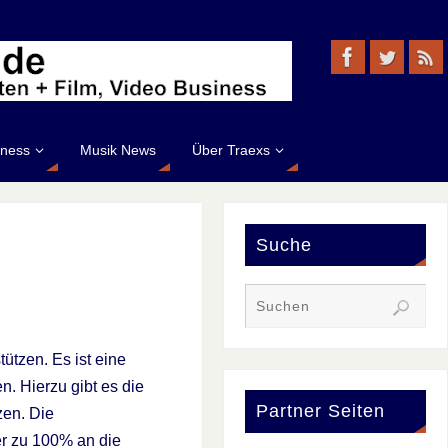
iness
Musik News
Über Traexs
Suche
ützen. Es ist eine
n. Hierzu gibt es die
Partner Seiten
zen. Die
er zu 100% an die