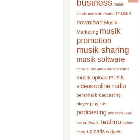
business
musik
musik
charts
musik distribution
download
Musik
musik
Marketing
promotion
musik sharing
musik software
musik suche
musik suchmaschine
musik
musik upload
online radio
videos
personal broadcasting
playlists
player
podcasting
podcasts
punk
techno
software
rap
techno
uploads
widgets
musik