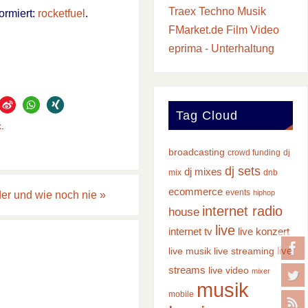
Traex Techno Musik
ormiert:
rocketfuel
.
FMarket.de Film Video
eprima - Unterhaltung
Tag Cloud
k
.
broadcasting
crowd funding
dj
dj sets
dj mixes
mix
dnb
ecommerce
events
hiphop
er und wie noch nie
»
internet radio
house
live
internet tv
live konzert
live
live musik
live streaming
streams
live video
mixer
musik
mobile