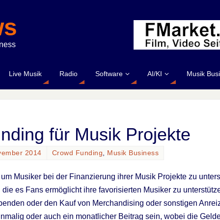
ws
iness
Live Musik
Radio
Software
AI/KI
Musik Bus
ding für Musik Projekte
vember 2014
Crowd Funding
,
Musik Business
 um Musiker bei der Finanzierung ihrer Musik Projekte zu unterst
die es Fans ermöglicht ihre favorisierten Musiker zu unterstütze
penden oder den Kauf von Merchandising oder sonstigen Anrei
nmalig oder auch ein monatlicher Beitrag sein, wobei die Geld