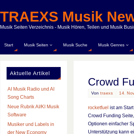
TRAEXS Musik Ne
Musik Seiten Verzeichnis - Musik Hören, Teilen und Musik Bus
Start
Musik Seiten
Musik Suche
Musik Genres
Aktuelle Artikel
Crowd Fun
AI Musik Radio und AI
Von
traexs
14. No
Song Charts
Neue Rubrik AI/KI Musik
rocketfuel
ist am Start
Software
Crowd Funding Seite, 
Optionen einfacher S
Musiker und Labels in
Unterstützung kann ei
der New Economy