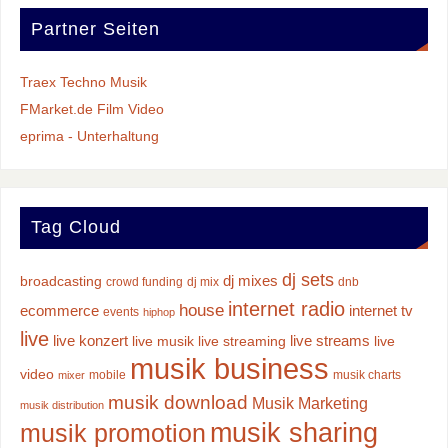
Partner Seiten
Traex Techno Musik
FMarket.de Film Video
eprima - Unterhaltung
Tag Cloud
dj sets
dj mixes
broadcasting
crowd funding
dj mix
dnb
internet radio
house
ecommerce
internet tv
events
hiphop
live
live konzert
live streams
live musik
live streaming
live
musik business
video
mobile
musik charts
mixer
musik download
Musik Marketing
musik distribution
musik sharing
musik promotion