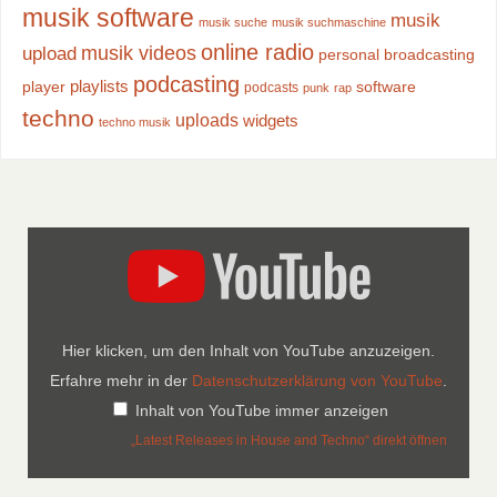
musik software
musik
musik suche
musik suchmaschine
online radio
musik videos
upload
personal broadcasting
podcasting
playlists
player
software
podcasts
punk
rap
techno
uploads
widgets
techno musik
Hier klicken, um den Inhalt von YouTube anzuzeigen.
Erfahre mehr in der
Datenschutzerklärung von YouTube
.
Inhalt von YouTube immer anzeigen
„Latest Releases in House and Techno“ direkt öffnen