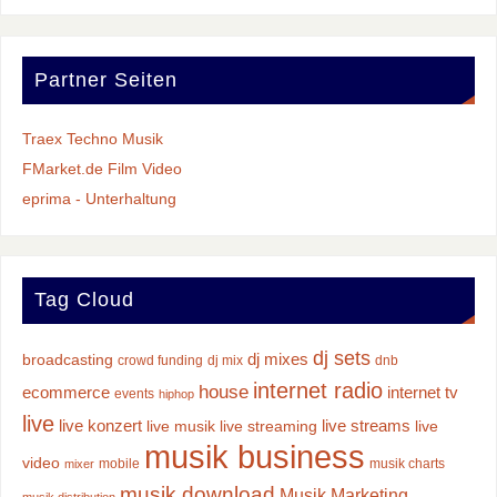
Partner Seiten
Traex Techno Musik
FMarket.de Film Video
eprima - Unterhaltung
Tag Cloud
dj sets
dj mixes
broadcasting
crowd funding
dj mix
dnb
internet radio
house
ecommerce
internet tv
events
hiphop
live
live konzert
live streams
live musik
live streaming
live
musik business
video
mobile
musik charts
mixer
musik download
Musik Marketing