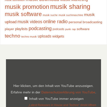
musik distribution
musik sharing
musik promotion
musik software
musik
musik suche
musik suchmaschine
online radio
musik videos
upload
personal broadcasting
podcasting
playlists
player
software
podcasts
punk
rap
techno
uploads
widgets
techno musik
Hier klicken, um den Inhalt von YouTube anzuzeigen.
Erfahre mehr in der
Datenschutzerklärung von YouTube
.
Inhalt von YouTube immer anzeigen
„Latest Releases in House and Techno“ direkt öffnen