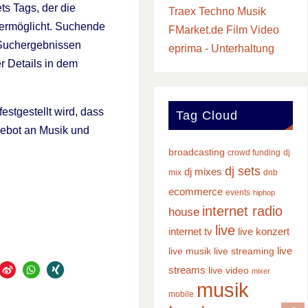
ts Tags, der die
Traex Techno Musik
 ermöglicht. Suchende
FMarket.de Film Video
 Suchergebnissen
eprima - Unterhaltung
r Details in dem
estgestellt wird, dass
Tag Cloud
gebot an Musik und
broadcasting
crowd funding
dj
dj sets
dj mixes
mix
dnb
ecommerce
events
hiphop
internet radio
house
live
internet tv
live konzert
live
live musik
live streaming
streams
live video
mixer
musik
mobile