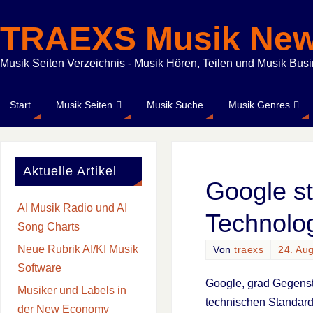
TRAEXS Musik Ne
Musik Seiten Verzeichnis - Musik Hören, Teilen und Musik Bus
Start
Musik Seiten
Musik Suche
Musik Genres
Aktuelle Artikel
Google st
AI Musik Radio und AI
Technolog
Song Charts
Neue Rubrik AI/KI Musik
Von
traexs
24. Au
Software
Google, grad Gegenst
Musiker und Labels in
technischen Standard 
der New Economy