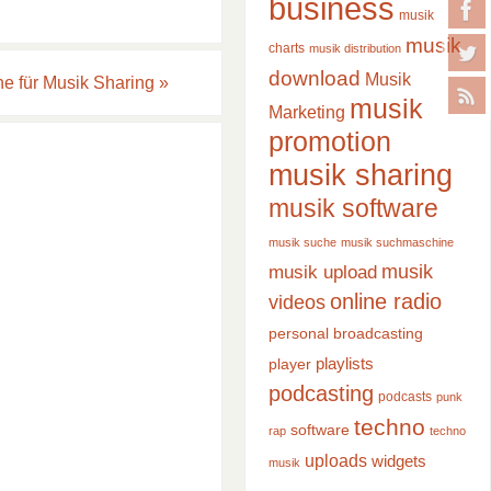
business
musik
musik
charts
musik distribution
download
Musik
e für Musik Sharing
»
musik
Marketing
promotion
musik sharing
musik software
musik suche
musik suchmaschine
musik
musik upload
online radio
videos
personal broadcasting
playlists
player
podcasting
podcasts
punk
techno
software
rap
techno
uploads
widgets
musik