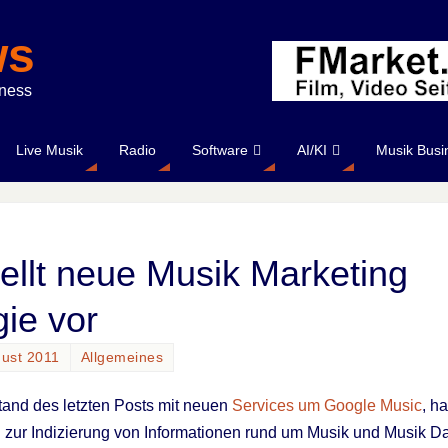
ws
iness
Live Musik
Radio
Software
AI/KI
Musik Busi
ellt neue Musik Marketing
ie vor
gust 2011
Allgemeines
and des letzten Posts mit neuen
Services um Google Music
, h
zur Indizierung von Informationen rund um Musik und Musik Dat