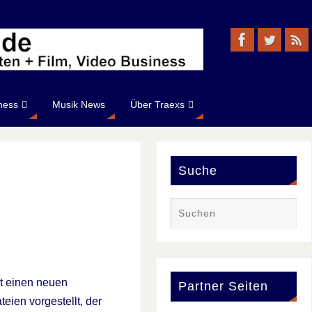
ness
Musik News
Über Traexs
Suche
at einen neuen
Partner Seiten
eien vorgestellt, der