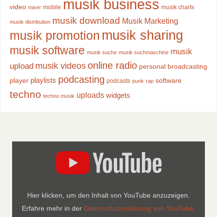
musik business
video
mobile
musik charts
mixer
musik download
Musik Marketing
musik distribution
musik sharing
musik promotion
musik software
musik
musik suche
musik suchmaschine
online radio
musik videos
upload
personal broadcasting
podcasting
playlists
player
software
podcasts
punk
rap
techno
uploads
widgets
techno musik
Hier klicken, um den Inhalt von YouTube anzuzeigen.
Erfahre mehr in der
Datenschutzerklärung von YouTube
.