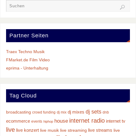
Partner Seiten
Traex Techno Musik
FMarket.de Film Video
eprima - Unterhaltung
Tag Cloud
dj sets
dj mixes
broadcasting
crowd funding
dj mix
dnb
internet radio
house
ecommerce
internet tv
events
hiphop
live
live konzert
live streams
live musik
live streaming
live