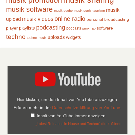
musik software
musik
musik suche
musik suchmaschine
online radio
musik videos
upload
personal broadcasting
podcasting
playlists
player
software
podcasts
punk
rap
techno
uploads
widgets
techno musik
Hier klicken, um den Inhalt von YouTube anzuzeigen.
Erfahre mehr in der
Datenschutzerklärung von YouTube
.
Inhalt von YouTube immer anzeigen
„Latest Releases in House and Techno“ direkt öffnen