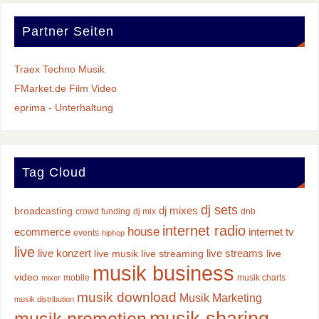
Partner Seiten
Traex Techno Musik
FMarket.de Film Video
eprima - Unterhaltung
Tag Cloud
dj sets
dj mixes
broadcasting
crowd funding
dj mix
dnb
internet radio
house
ecommerce
internet tv
events
hiphop
live
live konzert
live streams
live musik
live streaming
live
musik business
video
mobile
musik charts
mixer
musik download
Musik Marketing
musik distribution
musik sharing
musik promotion