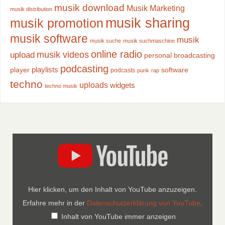
musik download
Musik Marketing
musik distribution
musik sharing
musik promotion
musik software
musik
musik suche
musik suchmaschine
online radio
musik videos
upload
personal broadcasting
podcasting
playlists
player
software
podcasts
punk
rap
techno
uploads
widgets
techno musik
Hier klicken, um den Inhalt von YouTube anzuzeigen.
Erfahre mehr in der
Datenschutzerklärung von YouTube
.
Inhalt von YouTube immer anzeigen